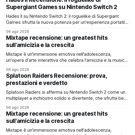
Supergiant Games su Nintendo Switch 2
Hades II su Nintendo Switch 2: il roguelike di Supergiant
Games sfrutta la nuova potenza per un'esperienza portatile
fluida, profonda e imperdibile
06 ago 2026
Mixtape recensione: un greatest hits
sull'amicizia e la crescita
Mixtape è un'immersione emotiva nell'adolescenza,
un'opera d'arte interattiva che celebra l'amicizia e la musica
con uno stile unico e una colonna sonora da brividi
06 ago 2026
Splatoon Raiders Recensione: prova,
prestazioni e verdetto
Splatoon Raiders si afferma su Nintendo Switch 2 come un
multiplayer a inchiostro solido e divertente, che sfrutta bene
l'hardware e offre un ottimo rapporto qualità-prezzo, pur
06 ago 2026
con qualche limite nei contenuti
Mixtape recensione: un greatest hits
sull'amicizia e la crescita
Mixtape è un'immersione emotiva nell'adolescenza,