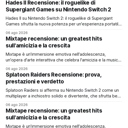
Hades II Recensione: il roguelike di
Supergiant Games su Nintendo Switch 2
Hades II su Nintendo Switch 2: il roguelike di Supergiant
Games sfrutta la nuova potenza per un'esperienza portatile
fluida, profonda e imperdibile
06 ago 2026
Mixtape recensione: un greatest hits
sull'amicizia e la crescita
Mixtape è un'immersione emotiva nell'adolescenza,
un'opera d'arte interattiva che celebra l'amicizia e la musica
con uno stile unico e una colonna sonora da brividi
06 ago 2026
Splatoon Raiders Recensione: prova,
prestazioni e verdetto
Splatoon Raiders si afferma su Nintendo Switch 2 come un
multiplayer a inchiostro solido e divertente, che sfrutta bene
l'hardware e offre un ottimo rapporto qualità-prezzo, pur
06 ago 2026
con qualche limite nei contenuti
Mixtape recensione: un greatest hits
sull'amicizia e la crescita
Mixtape è un'immersione emotiva nell'adolescenza,